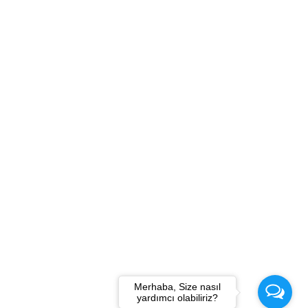
AYFA
ORGANİZASYONLARIMIZ
AL TURİZM
EĞİTİMLER
L TURİZM
DERGİ
İLER
BASINDA BİZ
 AL
İLETİŞİM
K SANDIĞI
KVKK METNİ
Merhaba, Size nasıl
an ve siteye aktif bir bağlantı olmadan
yardımcı olabiliriz?