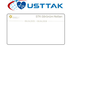
ULUSLARARASI SAĞLIK TURİZM TESİSLERİ VE ARACI
KURULUŞLAR DERNEĞİ, sağlık turizmi sektörüne yönelik, kar
amacı gütmeyen uluslararası bir kuruluştur. USTTAK, sağlık
hizmeti sunucuları, aracı kurum şirketleri, sağlık kuruluşları ve
sağlık girişimleri ile çalışır.
ANA SAYFA
MEDİKAL TURİZM